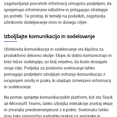
zagotavljanje povratnih informacij omogoča podjetjem, da
sprejemajo informirane odločitve in prilagajajo strategije
po potrebi. Ta pristop, ki temelji na podatkih, zagotavlja
učinkovito dodeljevanje virov in dosego ciljev.
Izboljšajte komunikacijo in sodelovanje
Učinkovita komunikacija in sodelovanje sta ključna za
produktivno delovno okolje. Ekipe, ki dobro komunicirajo in
brez težav sodelujejo, so bolj verjetno, da bodo dosegale
svoje cilje. Podjetja za poslovno svetovanje lahko
pomagajo podjetjem izboljšati notranjo komunikacijo z
uvajanjem orodij in praks, ki olajšajo izmenjavo informacij
in sodelovanje.
Na primer, sprejetje komunikacijskih platform, kot sta Slack
ali Microsoft Teams, lahko izboljša interakcije znotraj ekipe
in zmanjša preobremenjenost z e-pošto. Svetovalci lahko
prav tako priporočijo najboljše prakse za sestanke in