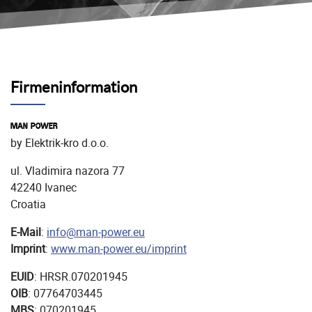
Firmeninformation
MAN POWER
by Elektrik-kro d.o.o.
ul. Vladimira nazora 77
42240 Ivanec
Croatia
E-Mail
:
info@man-power.eu
Imprint
:
www.man-power.eu/imprint
EUID
: HRSR.070201945
OIB
: 07764703445
MBS
: 070201945