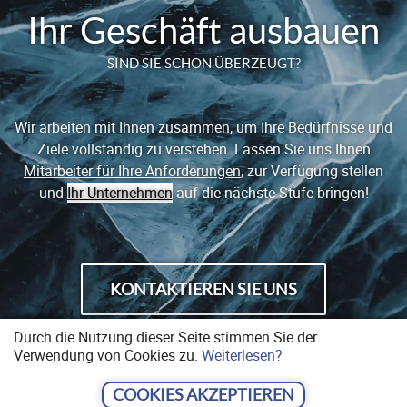
Ihr Geschäft ausbauen
SIND SIE SCHON ÜBERZEUGT?
Wir arbeiten mit Ihnen zusammen, um Ihre Bedürfnisse und
Ziele vollständig zu verstehen. Lassen Sie uns Ihnen
Mitarbeiter für Ihre Anforderungen
, zur Verfügung stellen
und
Ihr Unternehmen
auf die nächste Stufe bringen!
KONTAKTIEREN SIE UNS
Durch die Nutzung dieser Seite stimmen Sie der
Verwendung von Cookies zu.
Weiterlesen?
MAN
COOKIES AKZEPTIEREN
© 2026
POWER